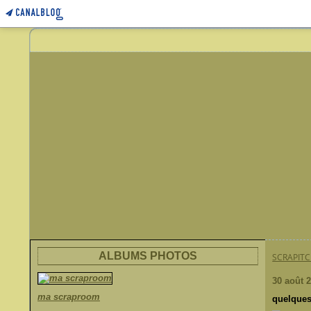
ALBUMS PHOTOS
SCRAPIT
30 août 
ma scraproom
quelque