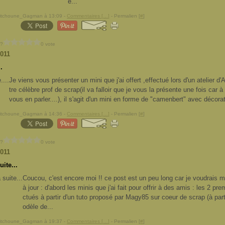
e...
Pitchoune_Gagman à 13:09 -
Commentaires [
…
]
- Permalien [
#
]
 ?
0 vote
2011
..
Je viens vous présenter un mini que j'ai offert ,effectué lors d'un atelier d
tre célèbre prof de scrap(il va falloir que je vous la présente une fois car à
vous en parler....), il s'agit d'un mini en forme de "camenbert" avec décorat
Pitchoune_Gagman à 14:36 -
Commentaires [
…
]
- Permalien [
#
]
 ?
0 vote
2011
uite...
Coucou, c'est encore moi !! ce post est un peu long car je voudrais 
à jour : d'abord les minis que j'ai fait pour offrir à des amis : les 2 pre
ctués à partir d'un tuto proposé par Magy85 sur coeur de scrap (à part
odèle de...
Pitchoune_Gagman à 19:37 -
Commentaires [
…
]
- Permalien [
#
]