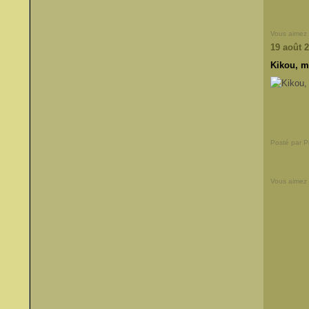
Vous aimez
19 août 
Kikou, me
Posté par 
Vous aimez