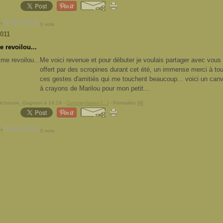
 ?
0 vote
2011
 revoilou...
Me voici revenue et pour débuter je voulais partager avec vous
offert par des scropines durant cet été, un immense merci à to
ces gestes d'amitiés qui me touchent beaucoup... voici un canv
à crayons de Marilou pour mon petit...
Pitchoune_Gagman à 14:19 -
Commentaires [
…
]
- Permalien [
#
]
 ?
0 vote