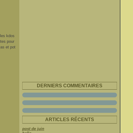
 les kdos
utes pour
as et pot
DERNIERS COMMENTAIRES
ARTICLES RÉCENTS
post de juin