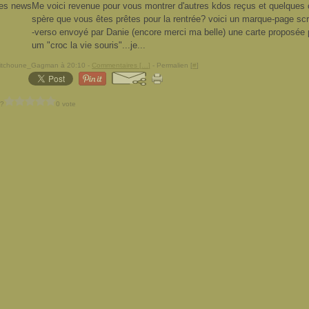
Me voici revenue pour vous montrer d'autres kdos reçus et quelques c
spère que vous êtes prêtes pour la rentrée? voici un marque-page sc
-verso envoyé par Danie (encore merci ma belle) une carte proposée p
um "croc la vie souris"...je...
Pitchoune_Gagman à 20:10 -
Commentaires [
…
]
- Permalien [
#
]
 ?
0 vote