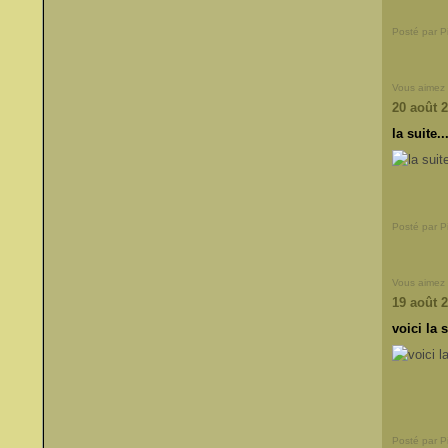
Posté par 
Vous aimez
20 août 
la suite..
Posté par 
Vous aimez
19 août 
voici la s
Posté par 