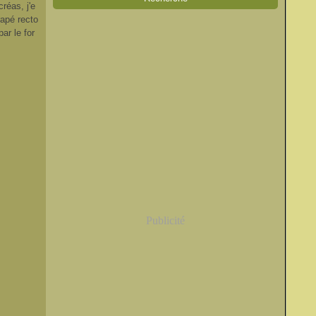
réas, j'e
rapé recto
ar le for
Publicité