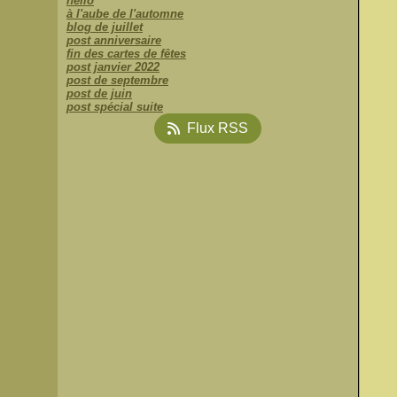
hello
à l'aube de l'automne
blog de juillet
post anniversaire
fin des cartes de fêtes
post janvier 2022
post de septembre
post de juin
post spécial suite
Flux RSS